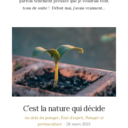
parfois tellement pressée que je voudrais tout,
tous de suite ! Début mai, j’avais vraiment…
C’est la nature qui décide
Au delà du potager
,
État d'esprit
,
Potager et
permaculture
28 mars 2023